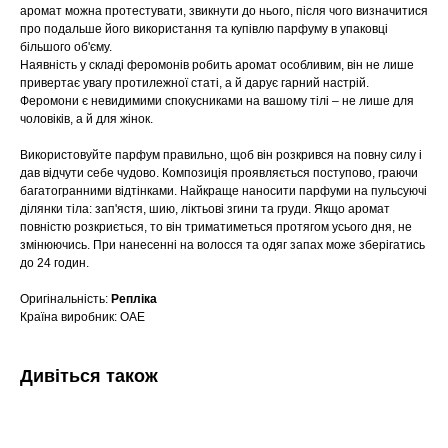
аромат можна протестувати, звикнути до нього, після чого визначитися
про подальше його використання та купівлю парфуму в упаковці
більшого об'єму.
Наявність у складі феромонів робить аромат особливим, він не лише
привертає увагу протилежної статі, а й дарує гарний настрій.
Феромони є невидимими спокусниками на вашому тілі – не лише для
чоловіків, а й для жінок.
Використовуйте парфум правильно, щоб він розкрився на повну силу і
дав відчути себе чудово. Композиція проявляється поступово, граючи
багатогранними відтінками. Найкраще наносити парфуми на пульсуючі
ділянки тіла: зап'ястя, шию, ліктьові згини та груди. Якщо аромат
повністю розкриється, то він триматиметься протягом усього дня, не
змінюючись. При нанесенні на волосся та одяг запах може зберігатись
до 24 годин.
Оригінальність:
Репліка
Країна виробник: ОАЕ
Дивіться також