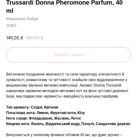
Trussardi Donna Pheromone Parfum, 40
ml
Pheromone Parfum
11957
149,00
₴
189,00
₴
Додати у кошик
Витончене поєднання жіночності та сили характеру, елегантності й
зухвалості, романтизму та чуттєвості знайшли своє віддзеркалення у
вишуканому звучанні квіткової композиції. Аромат Donna Trussardi
заворожує чарівною мелодією квіткових нот на фоні чуттєвої деревної
бази, яка підкреслює чарівність і емоційність власниці парфумів.
Тип аромату: Східні, Квіткові
Початкова нота: Лимон, Фруктові ноти, Юзу
Нота серця: Флердоранж, Жасмин, Лотос
Кінцева нота: Ваніль, Вірджінський кедр, Пачулі, Сандалове дерево
Випускається у скляному флаконі об'ємом 40 мл, що дуже зручно –