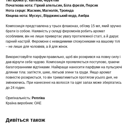
Тип аромату: Квіткові, Фруктові
Початкова нота: Гіркий апельсин, Біла фрезія, Персик
Нота серця: Жасмин, Магнолія, Троянда
Кінцева нота: Мускус, Вірджинський кедр, Амбра
Композиція представлена у трьох флаконах, об'єму 15 мл, який зручно
брати із собою. Наявність у складі феромонів робить аромат
особливим, він не лише привертає увагу протилежної статі, а й дарує
гарний настрій. Феромони є невидимими спокусниками на вашому тілі
– не лише для чоловіків, а й для жінок.
Використовуйте парфум правильно, щоб він розкрився на повну силу і
дав відчути себе чудово. Композиція проявляється поступово, граючи
багатогранними відтінками. Найкраще наносити парфуми на пульсуючі
ділянки тіла: зап'ястя, шию, ліктьові згини та груди. Якщо аромат
повністю розкриється, то він триматиметься протягом усього дня, не
змінюючись. При нанесенні на волосся та одяг запах може зберігатись
до 24 годин.
Оригінальність:
Репліка
Країна виробник: ОАЕ
Дивіться також