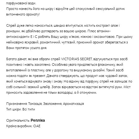
парфумованої води.
Просто нанесіть його на шкіру і відчуйте цей спокусливий сексуальний дотик
витонченого аромату!
Спрей дуже легко наноситься, швидко впитується, містить єкстракт алое і
ромашки, які дбайливо доглядають за вашою шкірою. Плюс вітаміни-
антиоксиданти Е і С роблять Вашу шкіру м'якою, ніжною і оксамитовою. При цьому
неймовірно яскравий, романтичний, чуттєвий, приємний аромат зберегається з
Вами протягом усього дня.
Багато дівчат, які вже обрали спрей VICTORIA'S SECRET, відгукуються про засіб
позитивно і навіть захоплено. Особлива увага приділяється флакончику, який
виготовлений із пластику, але у дорогому та вишуканому дизайні. Такий засіб
можна подати як презент. Дівчата стверджують, що продукт має чудовий запах,
який хочеться відчувати знову і знову. На відміну від парфуму, спрей не залишає по
собі сильний і важкий шлейф. Запах відчувається на відстані витягнутої руки. Міст
приносить задоволення не тільки володарці, а й оточуючим.
Призначення: Тонізація, Зволоження, Ароматизація
Тип шкіри: Всі типи
Оригінальність:
Репліка
Країна виробник: ОАЕ