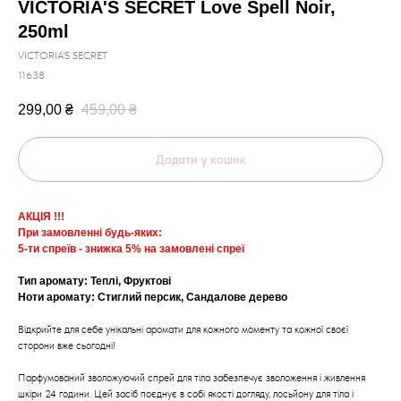
VICTORIA'S SECRET Love Spell Noir,
250ml
VICTORIA'S SECRET
11638
299,00
₴
459,00
₴
Додати у кошик
АКЦІЯ !!!
При замовленні будь-яких:
5-ти спреїв - знижка 5% на замовлені спреї
Тип аромату: Теплі, Фруктові
Ноти аромату: Стиглий персик, Сандалове дерево
Відкрийте для себе унікальні аромати для кожного моменту та кожної своєї
сторони вже сьогодні!
Парфумований зволожуючий спрей для тіла забезпечує зволоження і живлення
шкіри 24 години. Цей засіб поєднує в собі якості догляду, лосьйону для тіла і