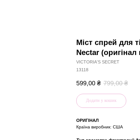
Міст спрей для ті
Nectar (оригінал 
VICTORIA'S SECRET
13118
599,00
₴
799,00
₴
Додати у кошик
ОРИГІНАЛ
Країна виробник: США