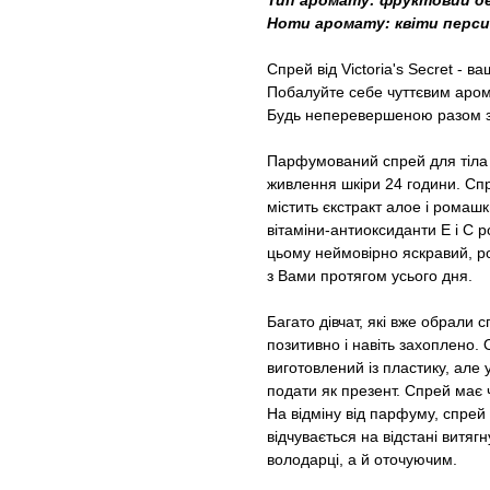
Тип аромату: фруктовий д
Ноти аромату: квіти персик
Спрей від Victoria's Secret - в
Побалуйте себе чуттєвим арома
Будь неперевершеною разом з V
Парфумований спрей для тіла ві
живлення шкіри 24 години. Спр
містить єкстракт алое і ромаш
вітаміни-антиоксиданти Е і С 
цьому неймовірно яскравий, р
з Вами протягом усього дня.
Багато дівчат, які вже обрали
позитивно і навіть захоплено.
виготовлений із пластику, але
подати як презент. Спрей має ч
На відміну від парфуму, спрей
відчувається на відстані витяг
володарці, а й оточуючим.