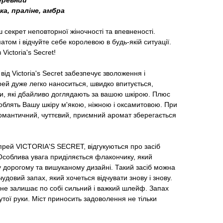
еревний
а, праліне, амбра
аш секрет неповторної жіночності та впевненості.
том і відчуйте себе королевою в будь-якій ситуації.
ictoria's Secret!
д Victoria's Secret забезпечує зволоження і
ей дуже легко наноситься, швидко впитується,
ки, які дбайливо доглядають за вашою шкірою. Плюс
роблять Вашу шкіру м'якою, ніжною і оксамитовою. При
омантичний, чуттєвий, приємний аромат зберегається
 спрей VICTORIA'S SECRET, відгукуються про засіб
 Особлива увага приділяється флакончику, який
 у дорогому та вишуканому дизайні. Такий засіб можна
удовий запах, який хочеться відчувати знову і знову.
 не залишає по собі сильний і важкий шлейф. Запах
нутої руки. Міст приносить задоволення не тільки