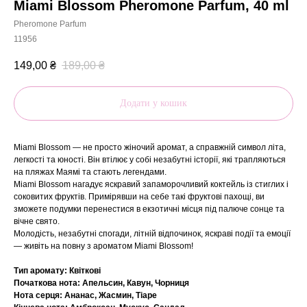
Miami Blossom Pheromone Parfum, 40 ml
Pheromone Parfum
11956
149,00
₴
189,00
₴
Додати у кошик
Miami Blossom — не просто жіночий аромат, а справжній символ літа,
легкості та юності. Він втілює у собі незабутні історії, які трапляються
на пляжах Маямі та стають легендами.
Miami Blossom нагадує яскравий запаморочливий коктейль із стиглих і
соковитих фруктів. Примірявши на себе такі фруктові пахощі, ви
зможете подумки перенестися в екзотичні місця під палюче сонце та
вічне свято.
Молодість, незабутні спогади, літній відпочинок, яскраві події та емоції
— живіть на повну з ароматом Miami Blossom!
Тип аромату: Квіткові
Початкова нота: Апельсин, Кавун, Чорниця
Нота серця: Ананас, Жасмин, Тіаре