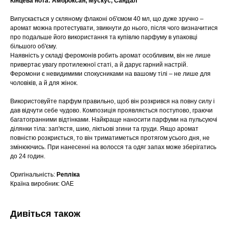
Кінцева нота: Амброксан, Мускус, Сандал
Випускається у скляному флаконі об'ємом 40 мл, що дуже зручно –
аромат можна протестувати, звикнути до нього, після чого визначитися
про подальше його використання та купівлю парфуму в упаковці
більшого об'єму.
Наявність у складі феромонів робить аромат особливим, він не лише
привертає увагу протилежної статі, а й дарує гарний настрій.
Феромони є невидимими спокусниками на вашому тілі – не лише для
чоловіків, а й для жінок.
Використовуйте парфум правильно, щоб він розкрився на повну силу і
дав відчути себе чудово. Композиція проявляється поступово, граючи
багатогранними відтінками. Найкраще наносити парфуми на пульсуючі
ділянки тіла: зап'ястя, шию, ліктьові згини та груди. Якщо аромат
повністю розкриється, то він триматиметься протягом усього дня, не
змінюючись. При нанесенні на волосся та одяг запах може зберігатись
до 24 годин.
Оригінальність:
Репліка
Країна виробник: ОАЕ
Дивіться також