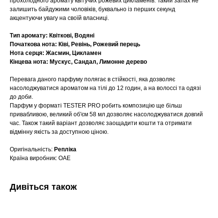
прохолодного аромату квітучих рожевих цикламенів. Такий запах не
залишить байдужими чоловіків, буквально із перших секунд
акцентуючи увагу на своїй власниці.
Тип аромату: Квіткові, Водяні
Початкова нота: Ківі, Ревінь, Рожевий перець
Нота серця: Жасмин, Цикламен
Кінцева нота: Мускус, Сандал, Лимонне дерево
Перевага даного парфуму полягає в стійкості, яка дозволяє
насолоджуватися ароматом на тілі до 12 годин, а на волоссі та одязі
до доби.
Парфум у форматі TESTER PRO робить композицію ще більш
привабливою, великий об'єм 58 мл дозволяє насолоджуватися довгий
час. Також такий варіант дозволяє заощадити кошти та отримати
відмінну якість за доступною ціною.
Оригінальність:
Репліка
Країна виробник: ОАЕ
Дивіться також