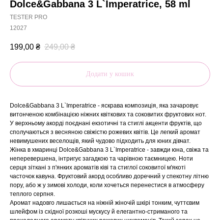
Dolce&Gabbana 3 L`Imperatrice, 58 ml
TESTER PRO
12027
199,00
₴
249,00
₴
Додати у кошик
Dolce&Gabbana 3 L`Imperatrice - яскрава композиція, яка зачаровує
витонченою комбінацією ніжних квіткових та соковитих фруктових нот.
У верхньому акорді поєднані екзотичні та стиглі акценти фруктів, що
сполучаються з весняною свіжістю рожевих квітів. Це легкий аромат
невимушених веселощів, який чудово підходить для юних дівчат.
Жінка в хмаринці Dolce&Gabbana 3 L`Imperatrice - завжди юна, свіжа та
неперевершена, інтригує загадкою та чарівною таємницею. Ноти
серця зіткані з п'янких ароматів ківі та стиглої соковитої м'якоті
часточок кавуна. Фруктовий акорд особливо доречний у спекотну літню
пору, або ж у зимові холоди, коли хочеться перенестися в атмосферу
теплого серпня.
Аромат надовго лишається на ніжній жіночій шкірі тонким, чуттєвим
шлейфом із східної розкоші мускусу й елегантно-стриманого та