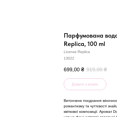
Парфумована вода 
Replica, 100 ml
License Replica
13022
699,00
₴
919,00
₴
Додати у кошик
Витончене поєднання жіночності
романтизму та чуттєвості знай
квіткової композиції. Аромат 