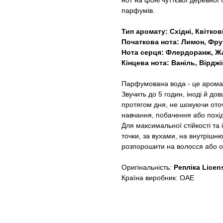
нот на фоні чуттєвої деревної 
парфумів.
Тип аромату: Східні, Квітков
Початкова нота: Лимон, Фру
Нота серця: Флердоранж, Ж
Кінцева нота: Ваніль, Вірдж
Парфумована вода - це аромат
Звучить до 5 годин, іноді й д
протягом дня, не шокуючи оточ
навчання, побачення або похід
Для максимальної стійкості та
точки, за вухами, на внутрішню
розпорошити на волосся або од
Оригінальність:
Репліка Licen
Країна виробник: ОАЕ