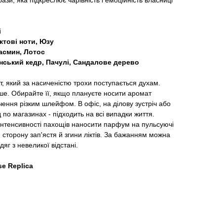
бази, яка підкреслює чарівність і емоційність власниці
і
ктові ноти, Юзу
асмин, Лотос
інський кедр, Пачулі, Сандалове дерево
, який за насиченістю трохи поступається духам.
овше. Обирайте її, якщо плануєте носити аромат
ення різким шлейфом. В офіс, на ділову зустріч або
 по магазинах - підходить на всі випадки життя.
 інтенсивності пахощів наносити парфум на пульсуючі
 сторону зап'ястя й згини ліктів. За бажанням можна
яг з невеликої відстані.
se Replica