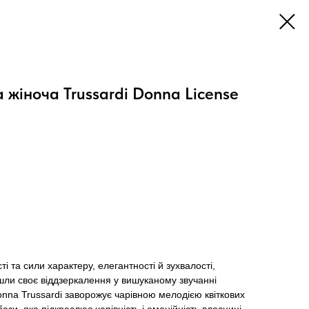
жіноча Trussardi Donna License
 та сили характеру, елегантності й зухвалості,
шли своє віддзеркалення у вишуканому звучанні
Donna Trussardi заворожує чарівною мелодією квіткових