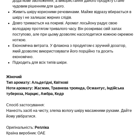
додаткове зволоження, а використання даного продукту стане
чудовим рішенням для цього.
Живить шкіру корисними речовинами. Майже відразу вбирається в
шкіру і не залишає жирних слідів.
Довго тримається на покриві. Аромат лосьйону радує свою
володарку протягом тривалого часу. Він розкриває свій запах
поступово, але при цьому дозволяє насолодитися кожною окремою
ноткою.
Економічна витрата. У флакона з продуктом є зручний дозатор,
який дозволяє використовувати його порційно та досить
економічно.
Підходить для всіх типів шкіри.
Жіночий
Тип аромату: Альдегідні, Квіткові
Ноти аромату: Жасмин, Травнева троянда, Османтус, Індійська
тубероза, Нарцис, Амбра, Кедр
Спосіб застосування:
Нанесіть засіб на чисту, злегка вологу шкіру масажними рухами. Дайте
йому увібратися.
Оригінальність:
Репліка
Країна виробник: ОАЕ