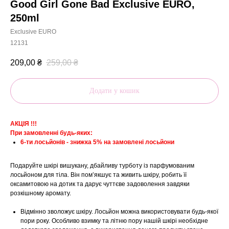
Good Girl Gone Bad Exclusive EURO,
250ml
Exclusive EURO
12131
209,00
₴
259,00
₴
Додати у кошик
АКЦІЯ !!!
При замовленні будь-яких:
6-ти лосьйонів - знижка 5% на замовлені лосьйони
Подаруйте шкірі вишукану, дбайливу турботу із парфумованим
лосьйоном для тіла. Він пом’якшує та живить шкіру, робить її
оксамитовою на дотик та дарує чуттєве задоволення завдяки
розкішному аромату.
Відмінно зволожує шкіру. Лосьйон можна використовувати будь-якої
пори року. Особливо взимку та літню пору нашій шкірі необхідне